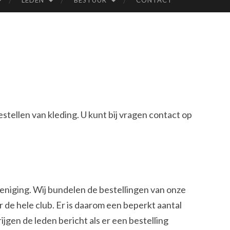
LEDEN
BESTUUR
CONTACT
DE
NO
TW
IN
stellen van kleding. U kunt bij vragen contact op
HO
OR
N
reniging. Wij bundelen de bestellingen van onze
r de hele club. Er is daarom een beperkt aantal
ijgen de leden bericht als er een bestelling