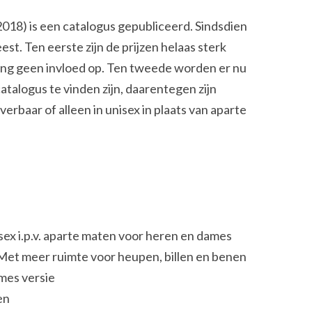
(2018) is een catalogus gepubliceerd. Sindsdien
est. Ten eerste zijn de prijzen helaas sterk
ging geen invloed op. Ten tweede worden er nu
talogus te vinden zijn, daarentegen zijn
erbaar of alleen in unisex in plaats van aparte
isex i.p.v. aparte maten voor heren en dames
Met meer ruimte voor heupen, billen en benen
ames versie
en