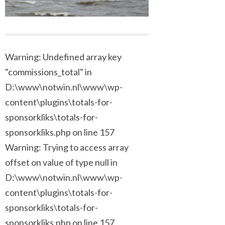
Warning: Undefined array key
"commissions_total" in
D:\www\notwin.nl\www\wp-
content\plugins\totals-for-
sponsorkliks\totals-for-
sponsorkliks.php on line 157
Warning: Trying to access array
offset on value of type null in
D:\www\notwin.nl\www\wp-
content\plugins\totals-for-
sponsorkliks\totals-for-
sponsorkliks.php on line 157