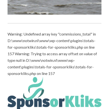
Warning: Undefined array key "commissions_total" in
D:\www\notwin.nl\www\wp-content\plugins\totals-
for-sponsorkliks\totals-for-sponsorkliks.php on line
157 Warning: Trying to access array offset on value of
type null in D:\www\notwin.nl\www\wp-
content\plugins\totals-for-sponsorkliks\totals-for-
sponsorkliks.php on line 157