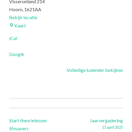
Visserseiland 214
N
Hoorn
,
1621AA
H
Bekijk locatie
O
Reddingspost
Kaart
O
iCal
R
N
Google
Volledige kalender bekijken
Berichtnavigatie
Start theorielessen
Jaarvergadering
11 april 2025
lifesavers