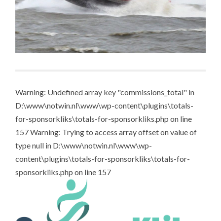
Warning: Undefined array key "commissions_total" in
D:\www\notwin.nl\www\wp-content\plugins\totals-
for-sponsorkliks\totals-for-sponsorkliks.php on line
157 Warning: Trying to access array offset on value of
type null in D:\www\notwin.nl\www\wp-
content\plugins\totals-for-sponsorkliks\totals-for-
sponsorkliks.php on line 157