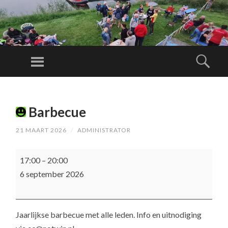
RE
D
Menu
Zoe
DI
N
SPRING
G
NAAR
SB
Barbecue
INHOUD
RI
21 MAART 2026
/
ADMINISTRATOR
G
A
Barbecue
17:00
–
20:00
DE
6 september 2026
N
O
T
Jaarlijkse barbecue met alle leden. Info en uitnodiging
WI