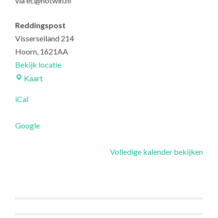
via ec@notwin.nl
N
H
Reddingspost
O
Visserseiland 214
O
Hoorn
,
1621AA
R
Bekijk locatie
N
Reddingspost
Kaart
iCal
Google
Volledige kalender bekijken