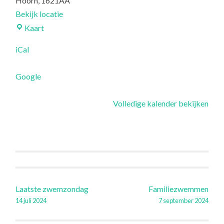
Hoorn
,
1621AA
N
Bekijk locatie
H
Reddingspost
Kaart
O
iCal
O
R
Google
N
Volledige kalender bekijken
Berichtnavigatie
Laatste zwemzondag
Familiezwemmen
14 juli 2024
7 september 2024