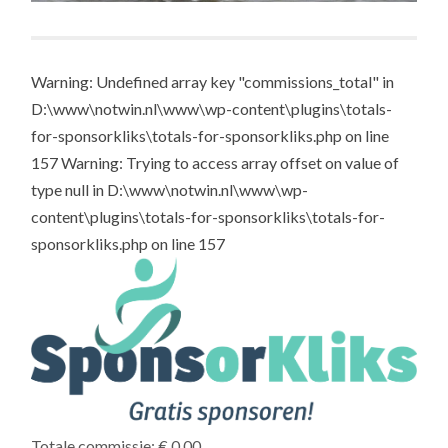
Warning: Undefined array key "commissions_total" in
D:\www\notwin.nl\www\wp-content\plugins\totals-
for-sponsorkliks\totals-for-sponsorkliks.php on line
157 Warning: Trying to access array offset on value of
type null in D:\www\notwin.nl\www\wp-
content\plugins\totals-for-sponsorkliks\totals-for-
sponsorkliks.php on line 157
Totale commissie: € 0,00