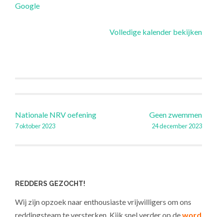
Google
N
H
Volledige kalender bekijken
O
O
R
N
Berichtnavigatie
Nationale NRV oefening
Geen zwemmen
7 oktober 2023
24 december 2023
REDDERS GEZOCHT!
Wij zijn opzoek naar enthousiaste vrijwilligers om ons
reddingsteam te versterken. Kijk snel verder op de
word