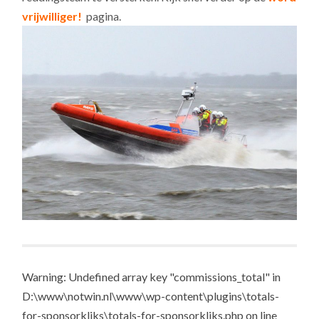
vrijwilliger!
pagina.
Warning: Undefined array key "commissions_total" in
D:\www\notwin.nl\www\wp-content\plugins\totals-
for-sponsorkliks\totals-for-sponsorkliks.php on line