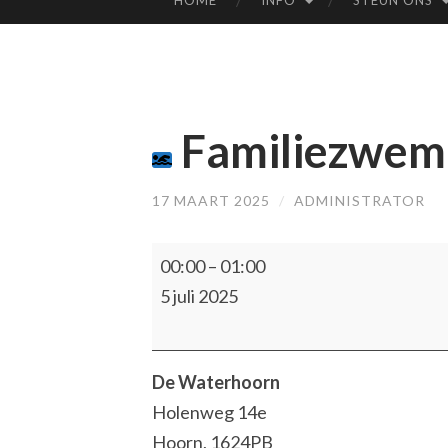
HOME
INFO
STEUN ONS
SPRING
NAAR
INHOUD
Familiezwe
17 MAART 2025
/
ADMINISTRATOR
Familiezwemmen
00:00
–
01:00
5 juli 2025
De Waterhoorn
Holenweg 14e
Hoorn
,
1624PB