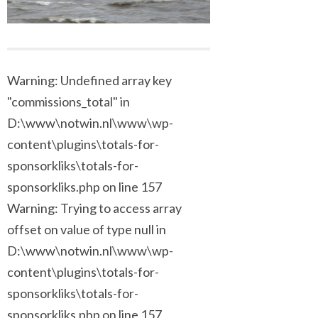
Warning: Undefined array key
"commissions_total" in
D:\www\notwin.nl\www\wp-
content\plugins\totals-for-
sponsorkliks\totals-for-
sponsorkliks.php on line 157
Warning: Trying to access array
offset on value of type null in
D:\www\notwin.nl\www\wp-
content\plugins\totals-for-
sponsorkliks\totals-for-
sponsorkliks.php on line 157