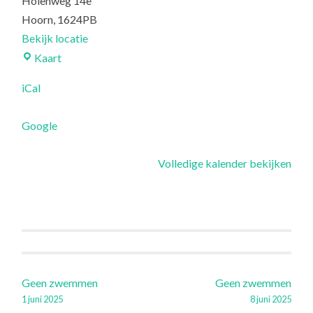
Holenweg 14e
N
Hoorn
,
1624PB
H
Bekijk locatie
O
De
Kaart
O
Waterhoorn
iCal
R
N
Google
Volledige kalender bekijken
Berichtnavigatie
Geen zwemmen
Geen zwemmen
1 juni 2025
8 juni 2025