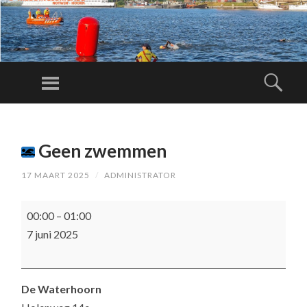
RE
D
Menu
Zoe
DI
N
SPRING
G
NAAR
SB
Geen zwemmen
INHOUD
RI
17 MAART 2025
/
ADMINISTRATOR
G
A
Geen
00:00
–
01:00
DE
zwemmen
7 juni 2025
N
O
T
De Waterhoorn
WI