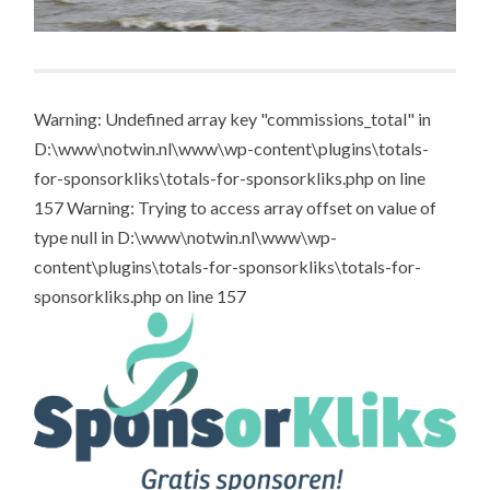
Warning: Undefined array key "commissions_total" in
D:\www\notwin.nl\www\wp-content\plugins\totals-
for-sponsorkliks\totals-for-sponsorkliks.php on line
157 Warning: Trying to access array offset on value of
type null in D:\www\notwin.nl\www\wp-
content\plugins\totals-for-sponsorkliks\totals-for-
sponsorkliks.php on line 157