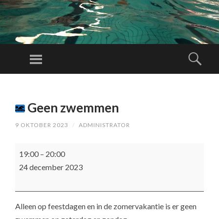
RE
D
Menu
Zoe
DI
N
SPRING
G
NAAR
SB
Geen zwemmen
INHOUD
RI
9 OKTOBER 2023
/
ADMINISTRATOR
G
A
Geen
19:00
–
20:00
DE
zwemmen
24 december 2023
N
O
T
Alleen op feestdagen en in de zomervakantie is er geen
WI