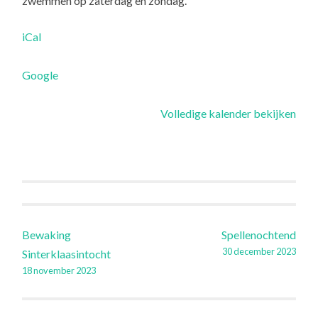
zwemmen op zaterdag en zondag.
N
H
iCal
O
O
Google
R
N
Volledige kalender bekijken
Berichtnavigatie
Bewaking
Spellenochtend
30 december 2023
Sinterklaasintocht
18 november 2023