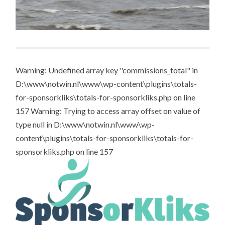
Warning: Undefined array key "commissions_total" in
D:\www\notwin.nl\www\wp-content\plugins\totals-
for-sponsorkliks\totals-for-sponsorkliks.php on line
157 Warning: Trying to access array offset on value of
type null in D:\www\notwin.nl\www\wp-
content\plugins\totals-for-sponsorkliks\totals-for-
sponsorkliks.php on line 157