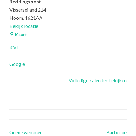
Reddingspost
N
Visserseiland 214
H
Hoorn
,
1621AA
O
Bekijk locatie
O
Reddingspost
Kaart
R
iCal
N
Google
Volledige kalender bekijken
Berichtnavigatie
Geen zwemmen
Barbecue