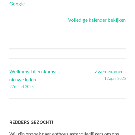
Google
N
H
Volledige kalender bekijken
O
O
R
N
Berichtnavigatie
Welkomstbijeenkomst
Zwemexamens
12 april 2025
nieuwe leden
22 maart 2025
REDDERS GEZOCHT!
Wij zijn opzoek naar enthousiaste vrijwilligers om ons