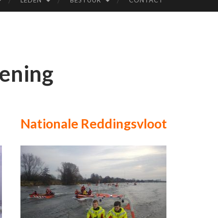
LEDEN
BESTUUR
CONTACT
DE
NO
ening
TW
IN
HO
Nationale Reddingsvloot
OR
N