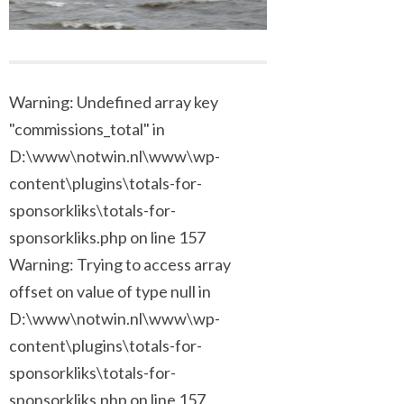
Warning: Undefined array key
"commissions_total" in
D:\www\notwin.nl\www\wp-
content\plugins\totals-for-
sponsorkliks\totals-for-
sponsorkliks.php on line 157
Warning: Trying to access array
offset on value of type null in
D:\www\notwin.nl\www\wp-
content\plugins\totals-for-
sponsorkliks\totals-for-
sponsorkliks.php on line 157