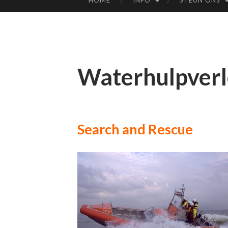
HOME
INFO
STEUN ONS
SPRING
NAAR
INHOUD
Waterhulpverl
Search and Rescue